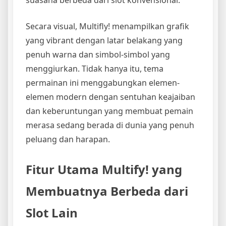
suasana berbeda dari slot konvensional.
Secara visual, Multifly! menampilkan grafik
yang vibrant dengan latar belakang yang
penuh warna dan simbol-simbol yang
menggiurkan. Tidak hanya itu, tema
permainan ini menggabungkan elemen-
elemen modern dengan sentuhan keajaiban
dan keberuntungan yang membuat pemain
merasa sedang berada di dunia yang penuh
peluang dan harapan.
Fitur Utama Multify! yang
Membuatnya Berbeda dari
Slot Lain