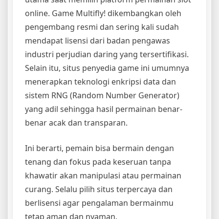
online. Game Multifly! dikembangkan oleh
pengembang resmi dan sering kali sudah
mendapat lisensi dari badan pengawas
industri perjudian daring yang tersertifikasi.
Selain itu, situs penyedia game ini umumnya
menerapkan teknologi enkripsi data dan
sistem RNG (Random Number Generator)
yang adil sehingga hasil permainan benar-
benar acak dan transparan.
Ini berarti, pemain bisa bermain dengan
tenang dan fokus pada keseruan tanpa
khawatir akan manipulasi atau permainan
curang. Selalu pilih situs terpercaya dan
berlisensi agar pengalaman bermainmu
tetap aman dan nyaman.