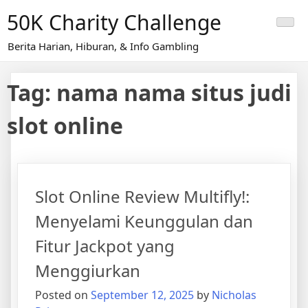
Skip
50K Charity Challenge
to
content
Berita Harian, Hiburan, & Info Gambling
Tag:
nama nama situs judi
slot online
Slot Online Review Multifly!:
Menyelami Keunggulan dan
Fitur Jackpot yang
Menggiurkan
Posted on
September 12, 2025
by
Nicholas