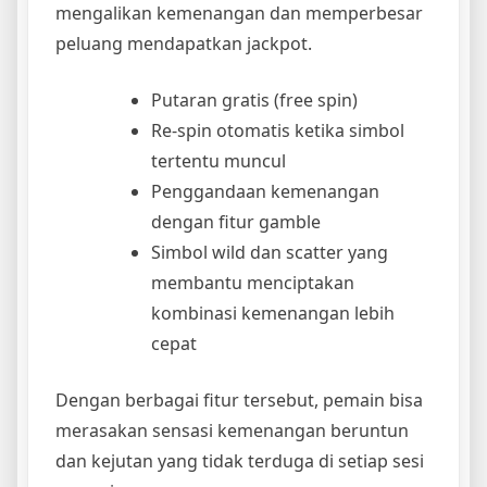
mengalikan kemenangan dan memperbesar
peluang mendapatkan jackpot.
Putaran gratis (free spin)
Re-spin otomatis ketika simbol
tertentu muncul
Penggandaan kemenangan
dengan fitur gamble
Simbol wild dan scatter yang
membantu menciptakan
kombinasi kemenangan lebih
cepat
Dengan berbagai fitur tersebut, pemain bisa
merasakan sensasi kemenangan beruntun
dan kejutan yang tidak terduga di setiap sesi