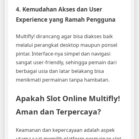
4. Kemudahan Akses dan User
Experience yang Ramah Pengguna
Multifly! dirancang agar bisa diakses baik
melalui perangkat desktop maupun ponsel
pintar. Interface-nya simpel dan navigasi
sangat user-friendly, sehingga pemain dari
berbagai usia dan latar belakang bisa
menikmati permainan tanpa hambatan.
Apakah Slot Online Multifly!
Aman dan Terpercaya?
Keamanan dan kepercayaan adalah aspek
utama saat memilih platform permainan slot