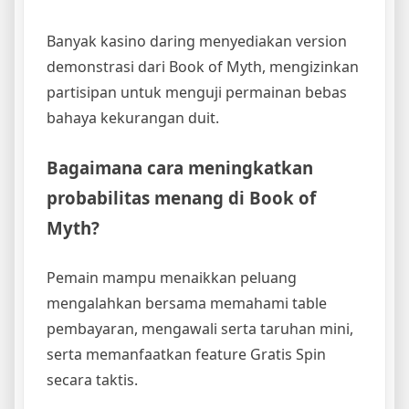
Banyak kasino daring menyediakan version
demonstrasi dari Book of Myth, mengizinkan
partisipan untuk menguji permainan bebas
bahaya kekurangan duit.
Bagaimana cara meningkatkan
probabilitas menang di Book of
Myth?
Pemain mampu menaikkan peluang
mengalahkan bersama memahami table
pembayaran, mengawali serta taruhan mini,
serta memanfaatkan feature Gratis Spin
secara taktis.