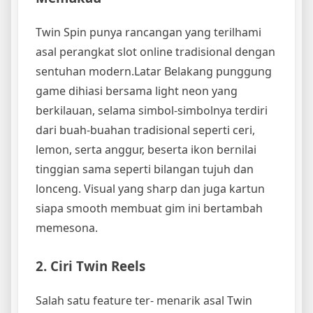
Twin Spin punya rancangan yang terilhami
asal perangkat slot online tradisional dengan
sentuhan modern.Latar Belakang punggung
game dihiasi bersama light neon yang
berkilauan, selama simbol-simbolnya terdiri
dari buah-buahan tradisional seperti ceri,
lemon, serta anggur, beserta ikon bernilai
tinggian sama seperti bilangan tujuh dan
lonceng. Visual yang sharp dan juga kartun
siapa smooth membuat gim ini bertambah
memesona.
2. Ciri Twin Reels
Salah satu feature ter- menarik asal Twin