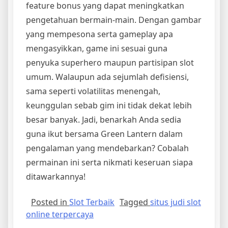
feature bonus yang dapat meningkatkan
pengetahuan bermain-main. Dengan gambar
yang mempesona serta gameplay apa
mengasyikkan, game ini sesuai guna
penyuka superhero maupun partisipan slot
umum. Walaupun ada sejumlah defisiensi,
sama seperti volatilitas menengah,
keunggulan sebab gim ini tidak dekat lebih
besar banyak. Jadi, benarkah Anda sedia
guna ikut bersama Green Lantern dalam
pengalaman yang mendebarkan? Cobalah
permainan ini serta nikmati keseruan siapa
ditawarkannya!
Posted in
Slot Terbaik
Tagged
situs judi slot
online terpercaya