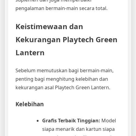
pengalaman bermain-main secara total.
Keistimewaan dan
Kekurangan Playtech Green
Lantern
Sebelum memutuskan bagi bermain-main,
penting bagi menghitung kelebihan dan
kekurangan asal Playtech Green Lantern.
Kelebihan
Grafis Terbaik Tinggian:
Model
siapa menarik dan kartun siapa