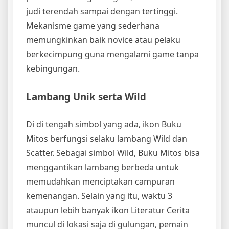
judi terendah sampai dengan tertinggi.
Mekanisme game yang sederhana
memungkinkan baik novice atau pelaku
berkecimpung guna mengalami game tanpa
kebingungan.
Lambang Unik serta Wild
Di di tengah simbol yang ada, ikon Buku
Mitos berfungsi selaku lambang Wild dan
Scatter. Sebagai simbol Wild, Buku Mitos bisa
menggantikan lambang berbeda untuk
memudahkan menciptakan campuran
kemenangan. Selain yang itu, waktu 3
ataupun lebih banyak ikon Literatur Cerita
muncul di lokasi saja di gulungan, pemain