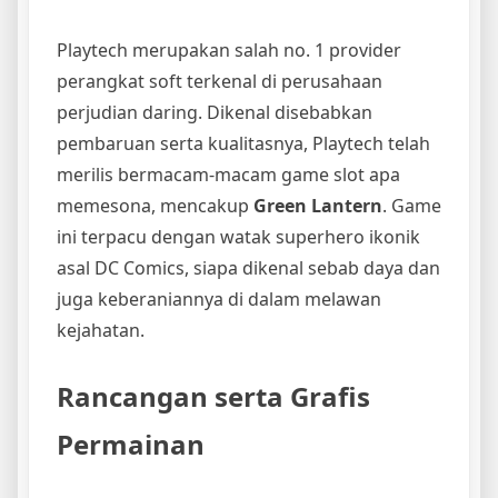
Playtech merupakan salah no. 1 provider
perangkat soft terkenal di perusahaan
perjudian daring. Dikenal disebabkan
pembaruan serta kualitasnya, Playtech telah
merilis bermacam-macam game slot apa
memesona, mencakup
Green Lantern
. Game
ini terpacu dengan watak superhero ikonik
asal DC Comics, siapa dikenal sebab daya dan
juga keberaniannya di dalam melawan
kejahatan.
Rancangan serta Grafis
Permainan