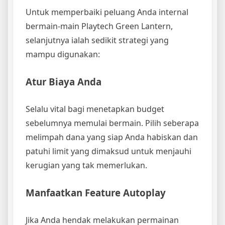
Untuk memperbaiki peluang Anda internal
bermain-main Playtech Green Lantern,
selanjutnya ialah sedikit strategi yang
mampu digunakan:
Atur Biaya Anda
Selalu vital bagi menetapkan budget
sebelumnya memulai bermain. Pilih seberapa
melimpah dana yang siap Anda habiskan dan
patuhi limit yang dimaksud untuk menjauhi
kerugian yang tak memerlukan.
Manfaatkan Feature Autoplay
Jika Anda hendak melakukan permainan