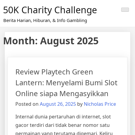
Skip
50K Charity Challenge
to
content
Berita Harian, Hiburan, & Info Gambling
Month:
August 2025
Review Playtech Green
Lantern: Menyelami Bumi Slot
Online siapa Mengasyikkan
Posted on
August 26, 2025
by
Nicholas Price
Internal dunia pertaruhan di internet, slot
gacor terdiri dari tidak benar nomor satu
permainan yang terutama digemari. Keliru