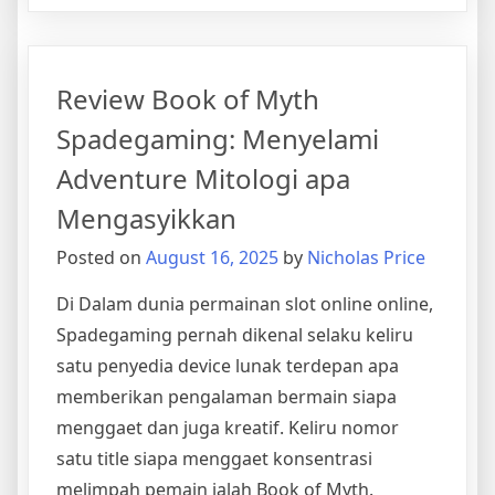
Review Book of Myth
Spadegaming: Menyelami
Adventure Mitologi apa
Mengasyikkan
Posted on
August 16, 2025
by
Nicholas Price
Di Dalam dunia permainan slot online online,
Spadegaming pernah dikenal selaku keliru
satu penyedia device lunak terdepan apa
memberikan pengalaman bermain siapa
menggaet dan juga kreatif. Keliru nomor
satu title siapa menggaet konsentrasi
melimpah pemain ialah Book of Myth.