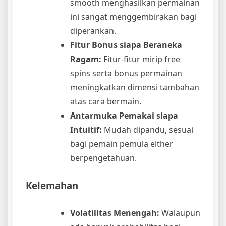
smooth menghasilkan permainan
ini sangat menggembirakan bagi
diperankan.
Fitur Bonus siapa Beraneka
Ragam:
Fitur-fitur mirip free
spins serta bonus permainan
meningkatkan dimensi tambahan
atas cara bermain.
Antarmuka Pemakai siapa
Intuitif:
Mudah dipandu, sesuai
bagi pemain pemula either
berpengetahuan.
Kelemahan
Volatilitas Menengah:
Walaupun