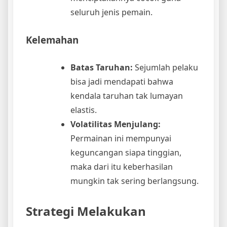
seluruh jenis pemain.
Kelemahan
Batas Taruhan:
Sejumlah pelaku
bisa jadi mendapati bahwa
kendala taruhan tak lumayan
elastis.
Volatilitas Menjulang:
Permainan ini mempunyai
keguncangan siapa tinggian,
maka dari itu keberhasilan
mungkin tak sering berlangsung.
Strategi Melakukan