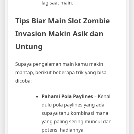
lag saat main.
Tips Biar Main Slot Zombie
Invasion Makin Asik dan
Untung
Supaya pengalaman main kamu makin
mantap, berikut beberapa trik yang bisa
dicoba:
Pahami Pola Paylines
– Kenali
dulu pola paylines yang ada
supaya tahu kombinasi mana
yang paling sering muncul dan
potensi hadiahnya.