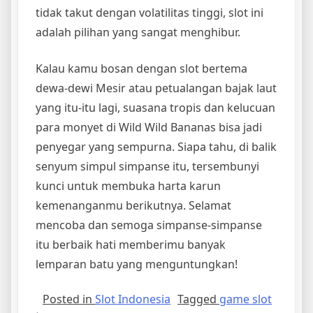
tidak takut dengan volatilitas tinggi, slot ini
adalah pilihan yang sangat menghibur.
Kalau kamu bosan dengan slot bertema
dewa-dewi Mesir atau petualangan bajak laut
yang itu-itu lagi, suasana tropis dan kelucuan
para monyet di Wild Wild Bananas bisa jadi
penyegar yang sempurna. Siapa tahu, di balik
senyum simpul simpanse itu, tersembunyi
kunci untuk membuka harta karun
kemenanganmu berikutnya. Selamat
mencoba dan semoga simpanse-simpanse
itu berbaik hati memberimu banyak
lemparan batu yang menguntungkan!
Posted in
Slot Indonesia
Tagged
game slot