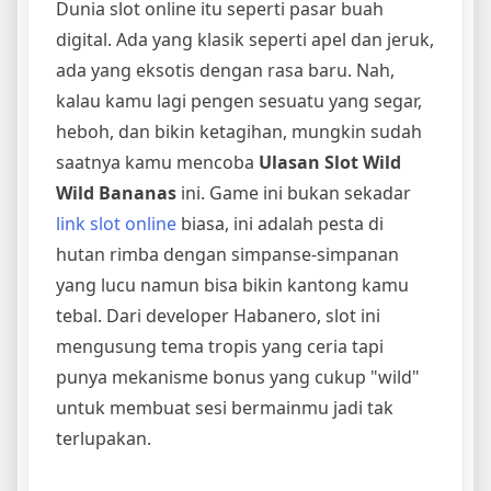
Dunia slot online itu seperti pasar buah
digital. Ada yang klasik seperti apel dan jeruk,
ada yang eksotis dengan rasa baru. Nah,
kalau kamu lagi pengen sesuatu yang segar,
heboh, dan bikin ketagihan, mungkin sudah
saatnya kamu mencoba
Ulasan Slot Wild
Wild Bananas
ini. Game ini bukan sekadar
link slot online
biasa, ini adalah pesta di
hutan rimba dengan simpanse-simpanan
yang lucu namun bisa bikin kantong kamu
tebal. Dari developer Habanero, slot ini
mengusung tema tropis yang ceria tapi
punya mekanisme bonus yang cukup "wild"
untuk membuat sesi bermainmu jadi tak
terlupakan.