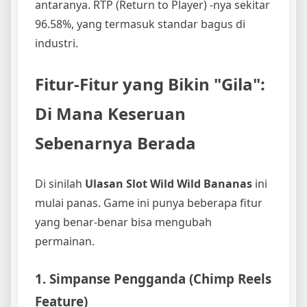
antaranya. RTP (Return to Player) -nya sekitar
96.58%, yang termasuk standar bagus di
industri.
Fitur-Fitur yang Bikin "Gila":
Di Mana Keseruan
Sebenarnya Berada
Di sinilah
Ulasan Slot Wild Wild Bananas
ini
mulai panas. Game ini punya beberapa fitur
yang benar-benar bisa mengubah
permainan.
1. Simpanse Pengganda (Chimp Reels
Feature)