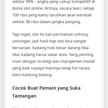
sekitar 96% – angka yang cukup kompetitif di
dunia slot online. Artinya, secara teori, setiap
100 ribu yang kamu taruhkan akan kembali
sekitar 96 ribu dalam jangka panjang.
Tapi ingat, slot itu kan permainan untung-
untungan, jadi hasil tiap sesi bisa sangat
bervariasi. Kadang hoki besar datang tiba-
tiba, kadang harus sabar dulu. Yang penting,
main dengan strategi dan manajemen modal
yang baik supaya mainnya tetap fun tanpa
bikin kantong bolong.
Cocok Buat Pemain yang Suka
Tantangan