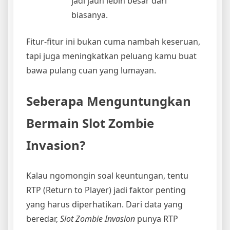
jadi jauh lebih besar dari
biasanya.
Fitur-fitur ini bukan cuma nambah keseruan,
tapi juga meningkatkan peluang kamu buat
bawa pulang cuan yang lumayan.
Seberapa Menguntungkan
Bermain Slot Zombie
Invasion?
Kalau ngomongin soal keuntungan, tentu
RTP (Return to Player) jadi faktor penting
yang harus diperhatikan. Dari data yang
beredar,
Slot Zombie Invasion
punya RTP