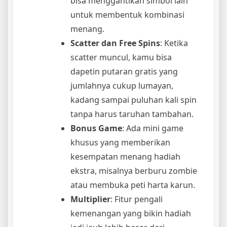
bisa menggantikan simbol lain
untuk membentuk kombinasi
menang.
Scatter dan Free Spins
: Ketika
scatter muncul, kamu bisa
dapetin putaran gratis yang
jumlahnya cukup lumayan,
kadang sampai puluhan kali spin
tanpa harus taruhan tambahan.
Bonus Game
: Ada mini game
khusus yang memberikan
kesempatan menang hadiah
ekstra, misalnya berburu zombie
atau membuka peti harta karun.
Multiplier
: Fitur pengali
kemenangan yang bikin hadiah