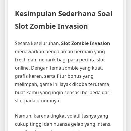
Kesimpulan Sederhana Soal
Slot Zombie Invasion
Secara keseluruhan,
Slot Zombie Invasion
menawarkan pengalaman bermain yang
fresh dan menarik bagi para pecinta slot
online. Dengan tema zombie yang kuat,
grafis keren, serta fitur bonus yang
melimpah, game ini layak dicoba terutama
buat kamu yang ingin sensasi berbeda dari
slot pada umumnya.
Namun, karena tingkat volatilitasnya yang
cukup tinggi dan nuansa gelap yang intens,