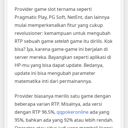
Provider game slot ternama seperti
Pragmatic Play, PG Soft, NetEnt, dan lainnya
mulai memperkenalkan fitur yang cukup
revolusioner: kemampuan untuk mengubah
RTP sebuah game
setelah
game itu dirilis. Kok
bisa? Iya, karena game-game ini berjalan di
server mereka. Bayangkan seperti aplikasi di
HP-mu yang bisa dapat update. Bedanya,
update ini bisa mengubah parameter
matematika inti dari permainannya.
Provider biasanya merilis satu game dengan
beberapa varian RTP. Misalnya, ada versi
dengan RTP 96.5%,
qqpokeronline
ada yang
95%, bahkan ada yang 92% atau lebih rendah.