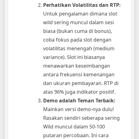
Perhatikan Volatilitas dan RTP:
Untuk pengalaman dimana slot
wild sering muncul dalam sesi
biasa (bukan cuma di bonus),
coba fokus pada slot dengan
volatilitas menengah (medium
variance). Slot ini biasanya
menawarkan keseimbangan
antara frekuensi kemenangan
dan ukuran pembayaran. RTP di
atas 96% juga indikator positif.
Demo adalah Teman Terbaik:
Mainkan versi demo-nya dulu!
Rasakan sendiri seberapa sering
Wild muncul dalam 50-100
putaran percobaan. Ini cara