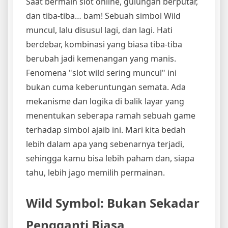
Saat bermain slot online, gulungan berputar,
dan tiba-tiba… bam! Sebuah simbol Wild
muncul, lalu disusul lagi, dan lagi. Hati
berdebar, kombinasi yang biasa tiba-tiba
berubah jadi kemenangan yang manis.
Fenomena "slot wild sering muncul" ini
bukan cuma keberuntungan semata. Ada
mekanisme dan logika di balik layar yang
menentukan seberapa ramah sebuah game
terhadap simbol ajaib ini. Mari kita bedah
lebih dalam apa yang sebenarnya terjadi,
sehingga kamu bisa lebih paham dan, siapa
tahu, lebih jago memilih permainan.
Wild Symbol: Bukan Sekadar
Pengganti Biasa