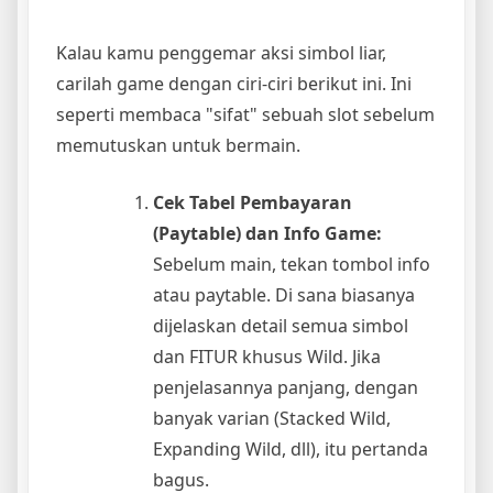
Kalau kamu penggemar aksi simbol liar,
carilah game dengan ciri-ciri berikut ini. Ini
seperti membaca "sifat" sebuah slot sebelum
memutuskan untuk bermain.
Cek Tabel Pembayaran
(Paytable) dan Info Game:
Sebelum main, tekan tombol info
atau paytable. Di sana biasanya
dijelaskan detail semua simbol
dan FITUR khusus Wild. Jika
penjelasannya panjang, dengan
banyak varian (Stacked Wild,
Expanding Wild, dll), itu pertanda
bagus.