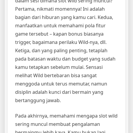
dalam sesi dimana slot wild sering muncul?
Pertama, nikmati momennya! Ini adalah
bagian dari hiburan yang kamu cari. Kedua,
manfaatkan untuk memahami pola fitur
game tersebut – kapan bonus biasanya
trigger, bagaimana perilaku Wild-nya, dll.
Ketiga, dan yang paling penting, tetaplah
pada batasan waktu dan budget yang sudah
kamu tetapkan sebelum mulai. Sensasi
melihat Wild bertebaran bisa sangat
menggoda untuk terus memutar, namun
disiplin adalah kunci dari bermain yang
bertanggung jawab.
Pada akhirnya, memahami mengapa slot wild
sering muncul membuat pengalaman
bermainmu lebih kaya. Kamu bukan lagi