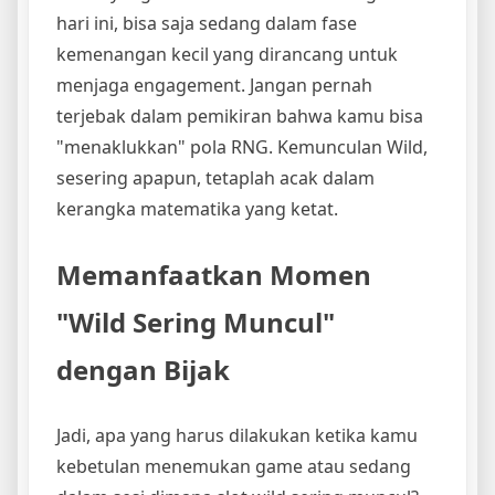
hari ini, bisa saja sedang dalam fase
kemenangan kecil yang dirancang untuk
menjaga engagement. Jangan pernah
terjebak dalam pemikiran bahwa kamu bisa
"menaklukkan" pola RNG. Kemunculan Wild,
sesering apapun, tetaplah acak dalam
kerangka matematika yang ketat.
Memanfaatkan Momen
"Wild Sering Muncul"
dengan Bijak
Jadi, apa yang harus dilakukan ketika kamu
kebetulan menemukan game atau sedang