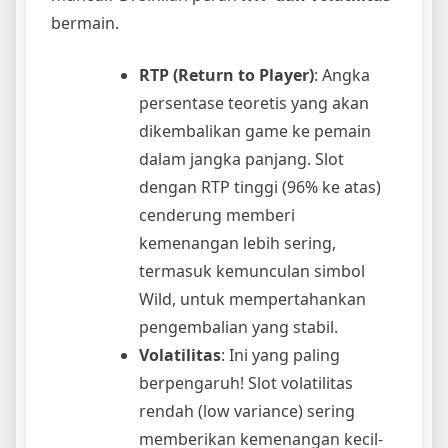
bermain.
RTP (Return to Player)
: Angka
persentase teoretis yang akan
dikembalikan game ke pemain
dalam jangka panjang. Slot
dengan RTP tinggi (96% ke atas)
cenderung memberi
kemenangan lebih sering,
termasuk kemunculan simbol
Wild, untuk mempertahankan
pengembalian yang stabil.
Volatilitas
: Ini yang paling
berpengaruh! Slot volatilitas
rendah (low variance) sering
memberikan kemenangan kecil-