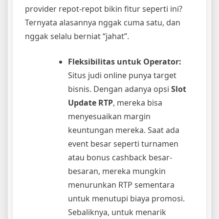
provider repot-repot bikin fitur seperti ini?
Ternyata alasannya nggak cuma satu, dan
nggak selalu berniat “jahat”.
Fleksibilitas untuk Operator:
Situs judi online punya target
bisnis. Dengan adanya opsi
Slot
Update RTP
, mereka bisa
menyesuaikan margin
keuntungan mereka. Saat ada
event besar seperti turnamen
atau bonus cashback besar-
besaran, mereka mungkin
menurunkan RTP sementara
untuk menutupi biaya promosi.
Sebaliknya, untuk menarik