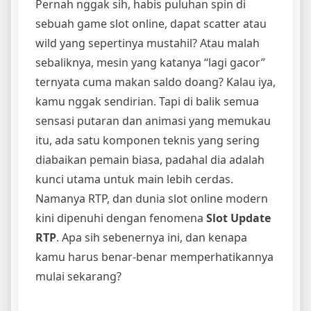
Pernah nggak sih, habis puluhan spin di
sebuah game slot online, dapat scatter atau
wild yang sepertinya mustahil? Atau malah
sebaliknya, mesin yang katanya “lagi gacor”
ternyata cuma makan saldo doang? Kalau iya,
kamu nggak sendirian. Tapi di balik semua
sensasi putaran dan animasi yang memukau
itu, ada satu komponen teknis yang sering
diabaikan pemain biasa, padahal dia adalah
kunci utama untuk main lebih cerdas.
Namanya RTP, dan dunia slot online modern
kini dipenuhi dengan fenomena
Slot Update
RTP
. Apa sih sebenernya ini, dan kenapa
kamu harus benar-benar memperhatikannya
mulai sekarang?