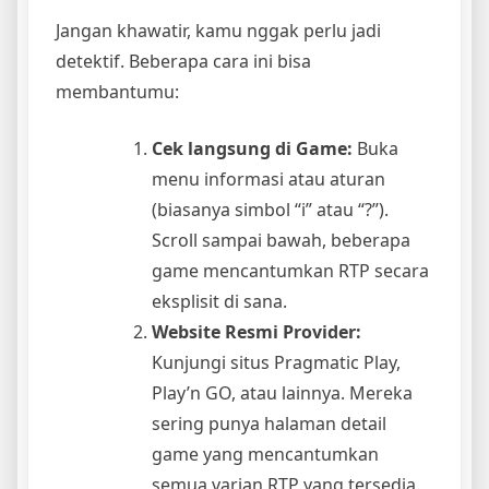
Jangan khawatir, kamu nggak perlu jadi
detektif. Beberapa cara ini bisa
membantumu:
Cek langsung di Game:
Buka
menu informasi atau aturan
(biasanya simbol “i” atau “?”).
Scroll sampai bawah, beberapa
game mencantumkan RTP secara
eksplisit di sana.
Website Resmi Provider:
Kunjungi situs Pragmatic Play,
Play’n GO, atau lainnya. Mereka
sering punya halaman detail
game yang mencantumkan
semua varian RTP yang tersedia.