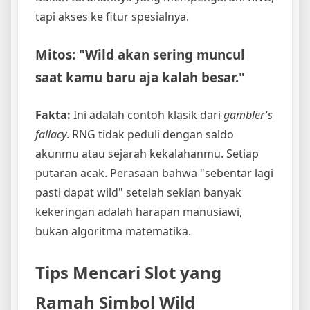
tapi akses ke fitur spesialnya.
Mitos: "Wild akan sering muncul
saat kamu baru aja kalah besar."
Fakta:
Ini adalah contoh klasik dari
gambler's
fallacy
. RNG tidak peduli dengan saldo
akunmu atau sejarah kekalahanmu. Setiap
putaran acak. Perasaan bahwa "sebentar lagi
pasti dapat wild" setelah sekian banyak
kekeringan adalah harapan manusiawi,
bukan algoritma matematika.
Tips Mencari Slot yang
Ramah Simbol Wild