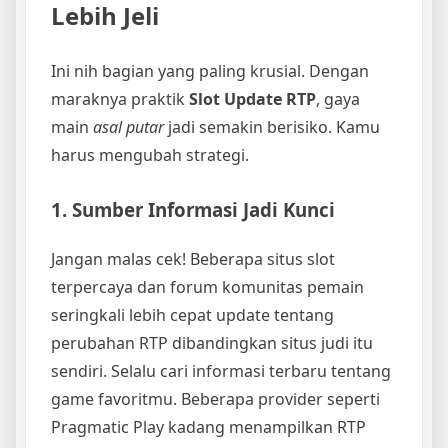
Lebih Jeli
Ini nih bagian yang paling krusial. Dengan
maraknya praktik
Slot Update RTP
, gaya
main
asal putar
jadi semakin berisiko. Kamu
harus mengubah strategi.
1. Sumber Informasi Jadi Kunci
Jangan malas cek! Beberapa situs slot
terpercaya dan forum komunitas pemain
seringkali lebih cepat update tentang
perubahan RTP dibandingkan situs judi itu
sendiri. Selalu cari informasi terbaru tentang
game favoritmu. Beberapa provider seperti
Pragmatic Play kadang menampilkan RTP