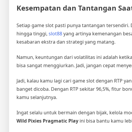
Kesempatan dan Tantangan Saat 
Setiap game slot pasti punya tantangan tersendiri. 
hingga tinggi,
slot88
yang artinya kemenangan besar
kesabaran ekstra dan strategi yang matang.
Namun, keuntungan dari volatilitas ini adalah keti
bisa sangat menggiurkan. Jadi, jangan cepat menye
Jadi, kalau kamu lagi cari game slot dengan RTP yan
banget dicoba. Dengan RTP sekitar 96,5%, fitur bonu
kamu selanjutnya.
Ingat selalu untuk bermain dengan bijak, kelola m
Wild Pixies Pragmatic Play
ini bisa bantu kamu leb