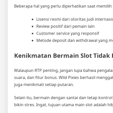
Beberapa hal yang perlu diperhatikan saat memilih 
Lisensi resmi dari otoritas judi internasi
Review positif dari pemain lain
Customer service yang responsif
Metode deposit dan withdrawal yang m
Kenikmatan Bermain Slot Tidak 
Walaupun RTP penting, jangan lupa bahwa pengalam
suara, dan fitur bonus. Wild Pixies berhasil men
juga menikmati setiap putaran.
Selain itu, bermain dengan santai dan tetap kont
bikin stres. Ingat, tujuan utama main slot adalah