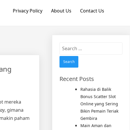
Privacy Policy
About Us
Contact Us
Search
for:
uang
Recent Posts
Rahasia di Balik
Bonus Scatter Slot
lot mereka
Online yang Sering
lay
, gimana
Bikin Pemain Teriak
a makin paham
Gembira
Main Aman dan