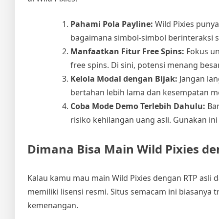
Pahami Pola Payline:
Wild Pixies punya
bagaimana simbol-simbol berinteraksi 
Manfaatkan Fitur Free Spins:
Fokus un
free spins. Di sini, potensi menang besar
Kelola Modal dengan Bijak:
Jangan lan
bertahan lebih lama dan kesempatan me
Coba Mode Demo Terlebih Dahulu:
Ban
risiko kehilangan uang asli. Gunakan i
Dimana Bisa Main Wild Pixies de
Kalau kamu mau main Wild Pixies dengan RTP asli dar
memiliki lisensi resmi. Situs semacam ini biasany
kemenangan.