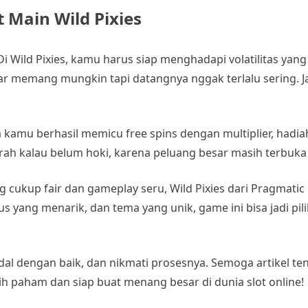
Main Wild Pixies
Di Wild Pixies, kamu harus siap menghadapi volatilitas yan
 memang mungkin tapi datangnya nggak terlalu sering. Ja
ka kamu berhasil memicu free spins dengan multiplier, hadi
rah kalau belum hoki, karena peluang besar masih terbuka 
g cukup fair dan gameplay seru, Wild Pixies dari Pragmatic 
s yang menarik, dan tema yang unik, game ini bisa jadi pili
odal dengan baik, dan nikmati prosesnya. Semoga artikel t
ih paham dan siap buat menang besar di dunia slot online!