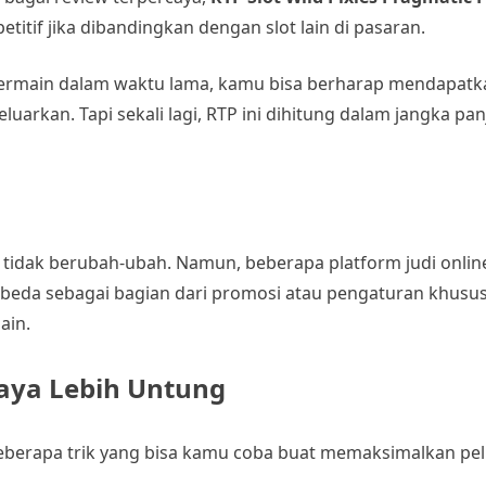
titif jika dibandingkan dengan slot lain di pasaran.
 bermain dalam waktu lama, kamu bisa berharap mendapatk
uarkan. Tapi sekali lagi, RTP ini dihitung dalam jangka panj
n tidak berubah-ubah. Namun, beberapa platform judi onli
beda sebagai bagian dari promosi atau pengaturan khusus.
ain.
paya Lebih Untung
beberapa trik yang bisa kamu coba buat memaksimalkan p