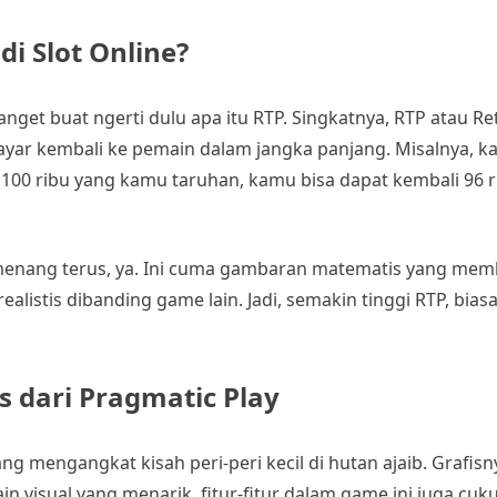
i Slot Online?
anget buat ngerti dulu apa itu RTP. Singkatnya, RTP atau Re
bayar kembali ke pemain dalam jangka panjang. Misalnya, k
ap 100 ribu yang kamu taruhan, kamu bisa dapat kembali 96 
 menang terus, ya. Ini cuma gambaran matematis yang me
listis dibanding game lain. Jadi, semakin tinggi RTP, bia
s dari Pragmatic Play
ang mengangkat kisah peri-peri kecil di hutan ajaib. Grafis
ain visual yang menarik, fitur-fitur dalam game ini juga c