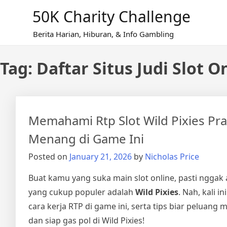
Skip
50K Charity Challenge
to
content
Berita Harian, Hiburan, & Info Gambling
Tag:
Daftar Situs Judi Slot O
Memahami Rtp Slot Wild Pixies Pr
Menang di Game Ini
Posted on
January 21, 2026
by
Nicholas Price
Buat kamu yang suka main slot online, pasti nggak
yang cukup populer adalah
Wild Pixies
. Nah, kali i
cara kerja RTP di game ini, serta tips biar pelua
dan siap gas pol di Wild Pixies!