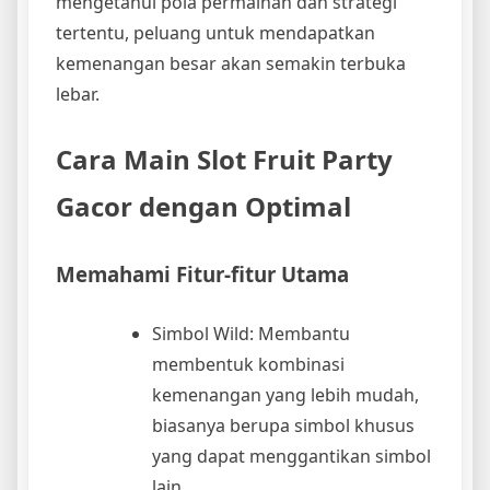
mengetahui pola permainan dan strategi
tertentu, peluang untuk mendapatkan
kemenangan besar akan semakin terbuka
lebar.
Cara Main Slot Fruit Party
Gacor dengan Optimal
Memahami Fitur-fitur Utama
Simbol Wild: Membantu
membentuk kombinasi
kemenangan yang lebih mudah,
biasanya berupa simbol khusus
yang dapat menggantikan simbol
lain.