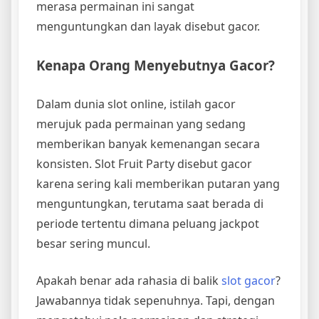
merasa permainan ini sangat
menguntungkan dan layak disebut gacor.
Kenapa Orang Menyebutnya Gacor?
Dalam dunia slot online, istilah gacor
merujuk pada permainan yang sedang
memberikan banyak kemenangan secara
konsisten. Slot Fruit Party disebut gacor
karena sering kali memberikan putaran yang
menguntungkan, terutama saat berada di
periode tertentu dimana peluang jackpot
besar sering muncul.
Apakah benar ada rahasia di balik
slot gacor
?
Jawabannya tidak sepenuhnya. Tapi, dengan