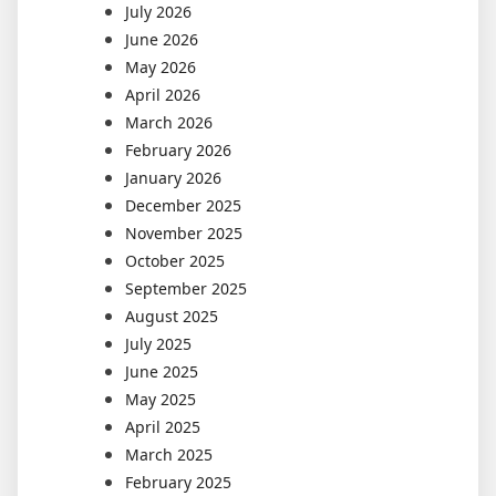
July 2026
June 2026
May 2026
April 2026
March 2026
February 2026
January 2026
December 2025
November 2025
October 2025
September 2025
August 2025
July 2025
June 2025
May 2025
April 2025
March 2025
February 2025