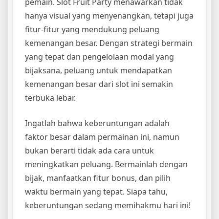
pemain. Slot Fruit Party menawarkan tidak
hanya visual yang menyenangkan, tetapi juga
fitur-fitur yang mendukung peluang
kemenangan besar. Dengan strategi bermain
yang tepat dan pengelolaan modal yang
bijaksana, peluang untuk mendapatkan
kemenangan besar dari slot ini semakin
terbuka lebar.
Ingatlah bahwa keberuntungan adalah
faktor besar dalam permainan ini, namun
bukan berarti tidak ada cara untuk
meningkatkan peluang. Bermainlah dengan
bijak, manfaatkan fitur bonus, dan pilih
waktu bermain yang tepat. Siapa tahu,
keberuntungan sedang memihakmu hari ini!