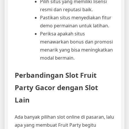
Pilih situs yang memiliki lisensi
resmi dan reputasi baik.
Pastikan situs menyediakan fitur
demo permainan untuk latihan.
Periksa apakah situs
menawarkan bonus dan promosi
menarik yang bisa meningkatkan
modal bermain.
Perbandingan Slot Fruit
Party Gacor dengan Slot
Lain
Ada banyak pilihan slot online di pasaran, lalu
apa yang membuat Fruit Party begitu