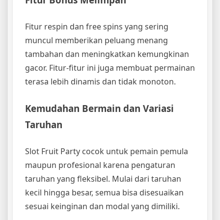
Fitur respin dan free spins yang sering
muncul memberikan peluang menang
tambahan dan meningkatkan kemungkinan
gacor. Fitur-fitur ini juga membuat permainan
terasa lebih dinamis dan tidak monoton.
Kemudahan Bermain dan Variasi
Taruhan
Slot Fruit Party cocok untuk pemain pemula
maupun profesional karena pengaturan
taruhan yang fleksibel. Mulai dari taruhan
kecil hingga besar, semua bisa disesuaikan
sesuai keinginan dan modal yang dimiliki.