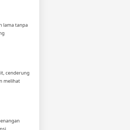
ih lama tanpa
ng
it, cenderung
n melihat
emenangan
nsi