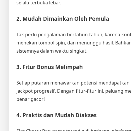
selalu terbuka lebar.
2. Mudah Dimainkan Oleh Pemula
Tak perlu pengalaman bertahun-tahun, karena kon
menekan tombol spin, dan menunggu hasil. Bahka
sistemnya dalam waktu singkat.
3. Fitur Bonus Melimpah
Setiap putaran menawarkan potensi mendapatkan b
jackpot progresif. Dengan fitur-fitur ini, peluang
benar gacor!
4. Praktis dan Mudah Diakses