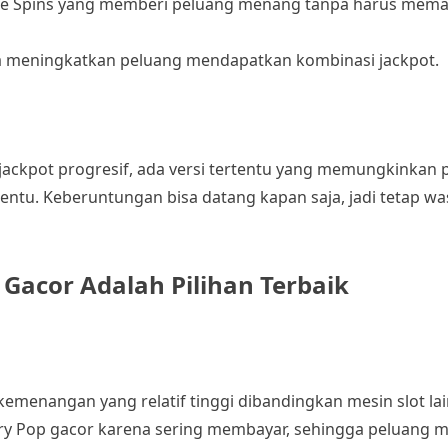
ree Spins yang memberi peluang menang tanpa harus mem
isa meningkatkan peluang mendapatkan kombinasi jackpot.
jackpot progresif, ada versi tertentu yang memungkinkan
tentu. Keberuntungan bisa datang kapan saja, jadi tetap w
Gacor Adalah Pilihan Terbaik
emenangan yang relatif tinggi dibandingkan mesin slot lain.
rry Pop gacor karena sering membayar, sehingga peluang 