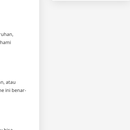
ruhan,
ahami
n, atau
e ini benar-