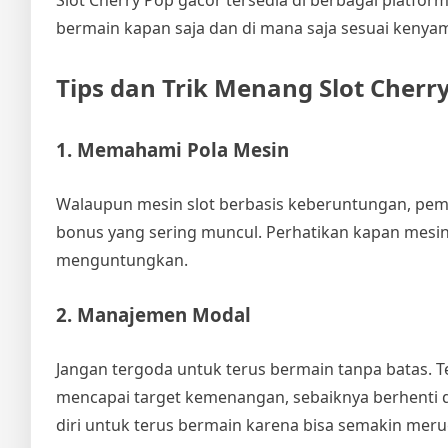
Slot Cherry Pop gacor tersedia di berbagai platform,
bermain kapan saja dan di mana saja sesuai kenyama
Tips dan Trik Menang Slot Cherr
1. Memahami Pola Mesin
Walaupun mesin slot berbasis keberuntungan, pema
bonus yang sering muncul. Perhatikan kapan mesi
menguntungkan.
2. Manajemen Modal
Jangan tergoda untuk terus bermain tanpa batas. T
mencapai target kemenangan, sebaiknya berhenti da
diri untuk terus bermain karena bisa semakin meru