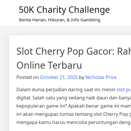
Skip
50K Charity Challenge
to
content
Berita Harian, Hiburan, & Info Gambling
Slot Cherry Pop Gacor: R
Online Terbaru
Posted on
October 21, 2025
by
Nicholas Price
Dalam dunia perjudian daring saat ini, mesin
slot p
digital. Salah satu yang sedang naik daun dan banya
kepopuleran game ini? Apakah benar game ini ma
ini akan mengupas tuntas tentang slot Cherry Pop gaco
mengapa kamu harus mencoba peruntungan dengan 