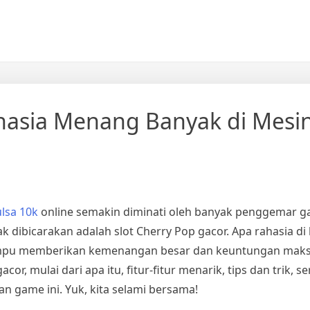
ahasia Menang Banyak di Mesin
ulsa 10k
online semakin diminati oleh banyak penggemar g
k dibicarakan adalah slot Cherry Pop gacor. Apa rahasia di 
mpu memberikan kemenangan besar dan keuntungan maksi
r, mulai dari apa itu, fitur-fitur menarik, tips dan trik, se
game ini. Yuk, kita selami bersama!