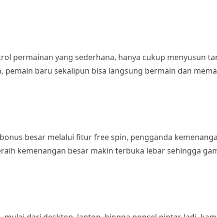
trol permainan yang sederhana, hanya cukup menyusun ta
n, pemain baru sekalipun bisa langsung bermain dan mem
onus besar melalui fitur free spin, pengganda kemenanga
 meraih kemenangan besar makin terbuka lebar sehingga gam