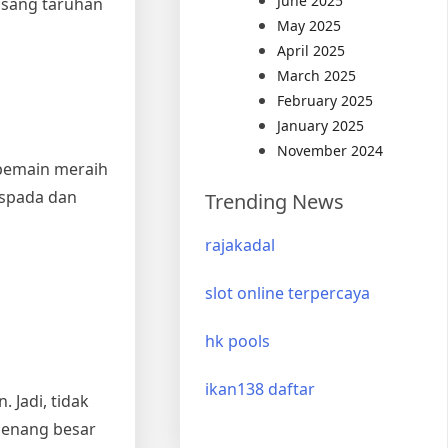
June 2025
asang taruhan
May 2025
April 2025
March 2025
February 2025
January 2025
November 2024
 pemain meraih
aspada dan
Trending News
rajakadal
slot online terpercaya
hk pools
ikan138 daftar
 Jadi, tidak
menang besar