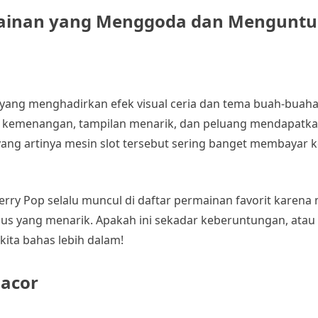
rmainan yang Menggoda dan Mengunt
ne yang menghadirkan efek visual ceria dan tema buah-buah
n kemenangan, tampilan menarik, dan peluang mendapatka
ang yang artinya mesin slot tersebut sering banget membaya
ry Pop selalu muncul di daftar permainan favorit karena 
onus yang menarik. Apakah ini sekadar keberuntungan, atau
kita bahas lebih dalam!
Gacor