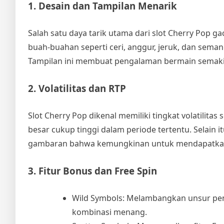
1. Desain dan Tampilan Menarik
Salah satu daya tarik utama dari slot Cherry Pop 
buah-buahan seperti ceri, anggur, jeruk, dan sem
Tampilan ini membuat pengalaman bermain semak
2. Volatilitas dan RTP
Slot Cherry Pop dikenal memiliki tingkat volatilit
besar cukup tinggi dalam periode tertentu. Selain i
gambaran bahwa kemungkinan untuk mendapatkan 
3. Fitur Bonus dan Free Spin
Wild Symbols: Melambangkan unsur p
kombinasi menang.