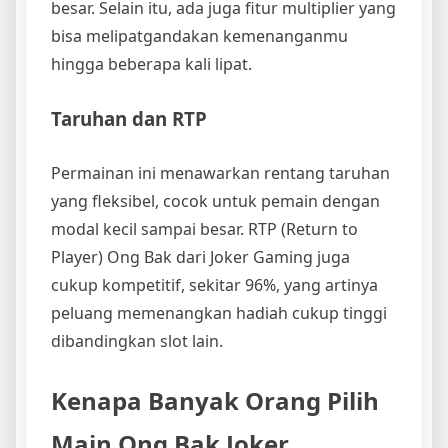
besar. Selain itu, ada juga fitur multiplier yang
bisa melipatgandakan kemenanganmu
hingga beberapa kali lipat.
Taruhan dan RTP
Permainan ini menawarkan rentang taruhan
yang fleksibel, cocok untuk pemain dengan
modal kecil sampai besar. RTP (Return to
Player) Ong Bak dari Joker Gaming juga
cukup kompetitif, sekitar 96%, yang artinya
peluang memenangkan hadiah cukup tinggi
dibandingkan slot lain.
Kenapa Banyak Orang Pilih
Main Ong Bak Joker