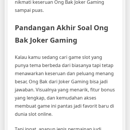
nikmati keseruan Ong Bak Joker Gaming
sampai puas.
Pandangan Akhir Soal Ong
Bak Joker Gaming
Kalau kamu sedang cari game slot yang
punya tema berbeda dari biasanya tapi tetap
menawarkan keseruan dan peluang menang
besar, Ong Bak dari Joker Gaming bisa jadi
jawaban. Visualnya yang menarik, fitur bonus
yang lengkap, dan kemudahan akses
membuat game ini pantas jadi favorit baru di
dunia slot online.
Tapi ingat, apapun jenis permainan judi