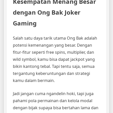
Kesempatan Menang Besar
dengan Ong Bak Joker
Gaming
Salah satu daya tarik utama Ong Bak adalah
potensi kemenangan yang besar. Dengan
fitur-fitur seperti free spins, multiplier, dan
wild symbol, kamu bisa dapat jackpot yang
bikin kantong tebal. Tapi tentu saja, semua
tergantung keberuntungan dan strategi
kamu dalam bermain.
Jadi jangan cuma ngandelin hoki, tapi juga
pahami pola permainan dan kelola modal
dengan bijak supaya bisa bertahan lama dan