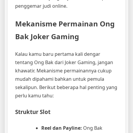
penggemar judi online.
Mekanisme Permainan Ong
Bak Joker Gaming
Kalau kamu baru pertama kali dengar
tentang Ong Bak dari Joker Gaming, jangan
khawatir. Mekanisme permainannya cukup
mudah dipahami bahkan untuk pemula
sekalipun. Berikut beberapa hal penting yang
perlu kamu tahu:
Struktur Slot
Reel dan Payline:
Ong Bak