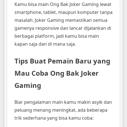
Kamu bisa main Ong Bak Joker Gaming lewat
smartphone, tablet, maupun komputer tanpa
masalah. Joker Gaming memastikan semua
gamenya responsive dan lancar dijalankan di
berbagai platform, jadi kamu bisa main
kapan saja dan di mana saja.
Tips Buat Pemain Baru yang
Mau Coba Ong Bak Joker
Gaming
Biar pengalaman main kamu makin asyik dan
peluang menang meningkat, ada beberapa
trik sederhana yang bisa kamu coba: