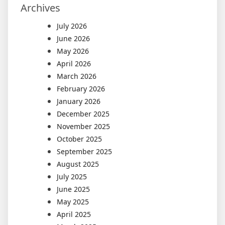
Archives
July 2026
June 2026
May 2026
April 2026
March 2026
February 2026
January 2026
December 2025
November 2025
October 2025
September 2025
August 2025
July 2025
June 2025
May 2025
April 2025