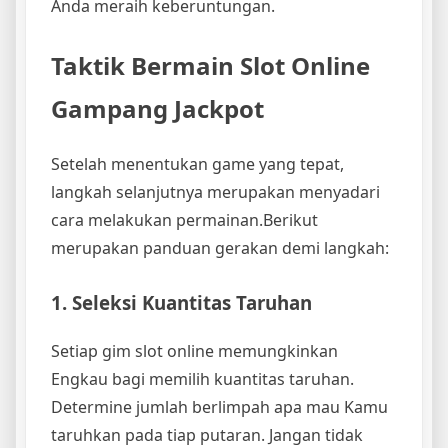
Anda meraih keberuntungan.
Taktik Bermain Slot Online
Gampang Jackpot
Setelah menentukan game yang tepat,
langkah selanjutnya merupakan menyadari
cara melakukan permainan.Berikut
merupakan panduan gerakan demi langkah:
1. Seleksi Kuantitas Taruhan
Setiap gim slot online memungkinkan
Engkau bagi memilih kuantitas taruhan.
Determine jumlah berlimpah apa mau Kamu
taruhkan pada tiap putaran. Jangan tidak