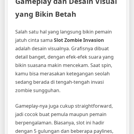
Gameplay dan Desain Visual
yang Bikin Betah
Salah satu hal yang langsung bikin pemain
jatuh cinta sama
Slot Zombie Invasion
adalah desain visualnya. Grafisnya dibuat
detail banget, dengan efek-efek suara yang
bikin suasana makin mencekam. Saat spin,
kamu bisa merasakan ketegangan seolah
sedang berada di tengah-tengah invasi
zombie sungguhan.
Gameplay-nya juga cukup straightforward,
jadi cocok buat pemula maupun pemain
berpengalaman. Biasanya, slot ini hadir
dengan 5 gulungan dan beberapa paylines,