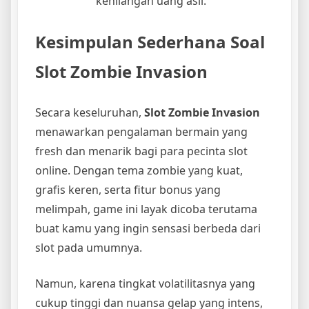
kehilangan uang asli.
Kesimpulan Sederhana Soal
Slot Zombie Invasion
Secara keseluruhan,
Slot Zombie Invasion
menawarkan pengalaman bermain yang
fresh dan menarik bagi para pecinta slot
online. Dengan tema zombie yang kuat,
grafis keren, serta fitur bonus yang
melimpah, game ini layak dicoba terutama
buat kamu yang ingin sensasi berbeda dari
slot pada umumnya.
Namun, karena tingkat volatilitasnya yang
cukup tinggi dan nuansa gelap yang intens,