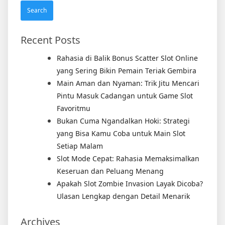
Recent Posts
Rahasia di Balik Bonus Scatter Slot Online
yang Sering Bikin Pemain Teriak Gembira
Main Aman dan Nyaman: Trik Jitu Mencari
Pintu Masuk Cadangan untuk Game Slot
Favoritmu
Bukan Cuma Ngandalkan Hoki: Strategi
yang Bisa Kamu Coba untuk Main Slot
Setiap Malam
Slot Mode Cepat: Rahasia Memaksimalkan
Keseruan dan Peluang Menang
Apakah Slot Zombie Invasion Layak Dicoba?
Ulasan Lengkap dengan Detail Menarik
Archives